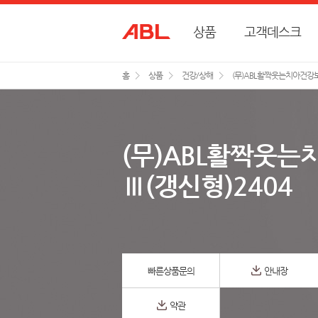
상품
고객데스크
홈
상품
건강/상해
(무)ABL활짝웃는치아건강보
(무)ABL활짝웃
Ⅲ(갱신형)2404
빠른상품문의
안내장
약관