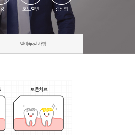
강
효도할인
갱신형
알아두실 사항