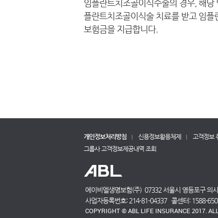
임플란트치조골이식수술의 경우, 해당 
플란트치조골이식술 치료를 받고 임플란
보험금을 지급합니다.
개인정보처리방침
신용정보활용체제
고객정보 
그룹사 고객정보제공내역 조회
에이비엘생명보험(주) 07332 서울시 영등포구 의사당
사업자등록번호: 214-81-04337 콜센터: 1588-6500 해
COPYRIGHT © ABL LIFE INSURANCE 2017. AL