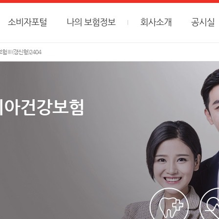
소비자포털
나의 보험정보
회사소개
공시실
험Ⅲ(갱신형)2404
는치아건강보험