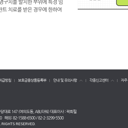
영구치를 발치한 부위에 특정 임
트 치료를 받은 경우에 한하여
취급방침
보호금융상품등록부
안내 및 유의사항
각종신고센터
자주
대로 147 (여의도동, ABL타워) 대표이사 : 곽희필
외: 82-1588-6500 / 82-2-3299-5500
L RIGHTS RESERVED.